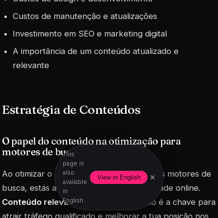
Custos de manutenção e atualizações
Investimento em SEO e marketing digital
A importância de um conteúdo atualizado e
relevante
Estratégia de Conteúdos
O papel do conteúdo na otimização para
motores de busca
This
page is
Ao otimizar o conteúdo do teu site para os motores de
also
×
View in English
available
busca, estás a garantir uma maior visibilidade online.
in
English.
Conteúdo relevante
e bem estruturado é a chave para
atrair tráfego qualificado e melhorar a tua posição nos