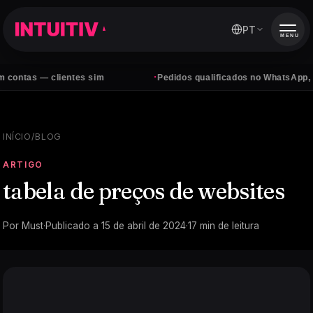
PT
MENU
·
 clientes sim
Pedidos qualificados no WhatsApp, todos os 
INÍCIO
/
BLOG
ARTIGO
tabela de preços de websites
Por
Must
·
Publicado a
15 de abril de 2024
·
17
min de leitura