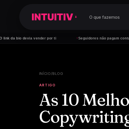
O que fazemos
·
via vender por ti
Seguidores não pagam contas — clientes s
INÍCIO
/
BLOG
ARTIGO
As 10 Melho
Copywritin