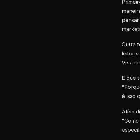
Primeir
maneira
pensar 
marketi
Outra t
leitor 
Vê a di
E que t
"Porque
é isso 
Além di
"Como d
específ