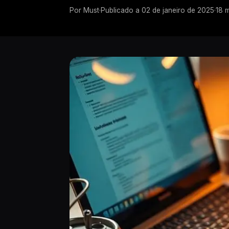
Por
Must
·
Publicado a
02 de janeiro de 2025
·
18
m