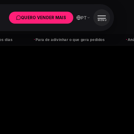
PT
QUERO VENDER MAIS
MENU
·
·
Para de adivinhar o que gera pedidos
Anúncios sem des