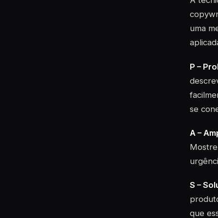
A técni
copywri
uma me
aplicad
P – Pr
descrev
facilme
se con
A – Am
Mostre 
urgênci
S – Sol
produto
que ess