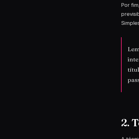
Por fim
previsi
Simples
Lemb
inte
títu
pas
2. 