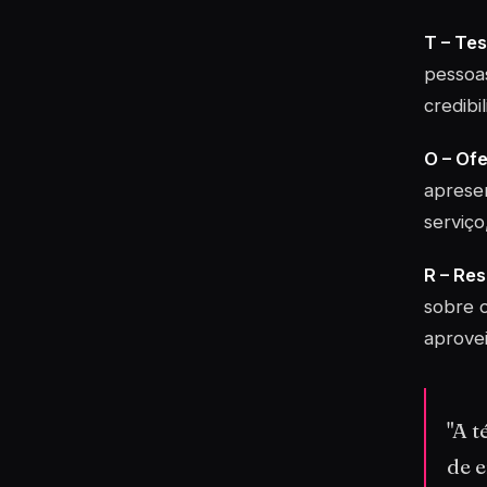
T – Te
pessoas
credibi
O – Ofe
apresen
serviço
R – Re
sobre 
aprovei
"A 
de e