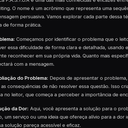
ca P.A.S.T.O.R é uma das mais conhecidas e eficazes entr
ting. O nome é um acrônimo que representa uma sequênc
nsagem persuasiva. Vamos explorar cada parte dessa té
a de forma prática.
oblema:
Começamos por identificar o problema que o leitor
er essa dificuldade de forma clara e detalhada, usando 
nte reconhecer em sua própria vida. Quanto mais específic
ectará com a mensagem.
pliação do Problema:
Depois de apresentar o problema, 
as consequências de não resolver essa questão. Isso cr
a no leitor, que começa a perceber a importância de en
ução da Dor:
Aqui, você apresenta a solução para o pro
, um serviço ou uma ideia que ofereça alívio para a dor i
a solução pareça acessível e eficaz.