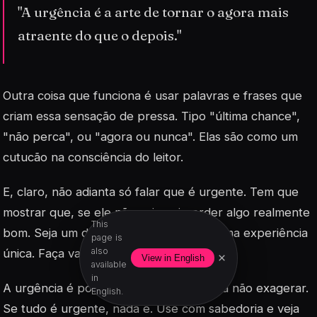
"A urgência é a arte de tornar o agora mais
atraente do que o depois."
Outra coisa que funciona é usar palavras e frases que
criam essa sensação de pressa. Tipo "última chance",
"não perca", ou "agora ou nunca". Elas são como um
cutucão na consciência do leitor.
E, claro, não adianta só falar que é urgente. Tem que
mostrar que, se ele não agir, vai perder algo realmente
This
bom. Seja um desconto, um bônus ou uma experiência
page is
also
única. Faça valer a pena.
×
View in English
available
in
A urgência é poderosa, mas cuidado pra não exagerar.
English.
Se tudo é urgente, nada é. Use com sabedoria e veja