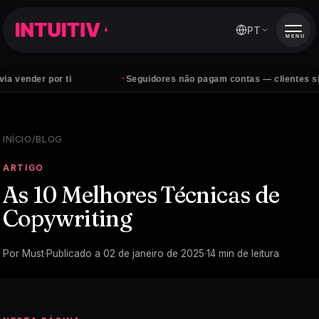
PT
MENU
·
or ti
Seguidores não pagam contas — clientes sim
INÍCIO
/
BLOG
ARTIGO
As 10 Melhores Técnicas de
Copywriting
Por
Must
·
Publicado a
02 de janeiro de 2025
·
14
min de leitura