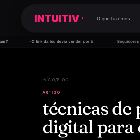
O que fazemos
·
·
O link da bio devia vender por ti
Seguidores não paga
INÍCIO
/
BLOG
ARTIGO
técnicas de
digital par