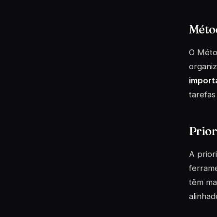
Méto
O Méto
organiz
import
tarefas
Prior
A prior
ferrame
têm mai
alinhad