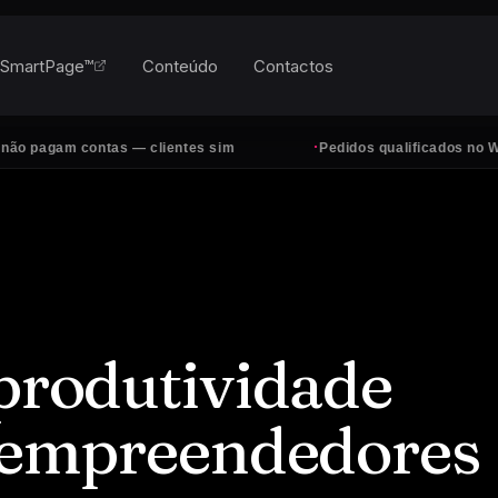
SmartPage™
Conteúdo
Contactos
·
m contas — clientes sim
Pedidos qualificados no WhatsApp,
 produtividade
a empreendedores