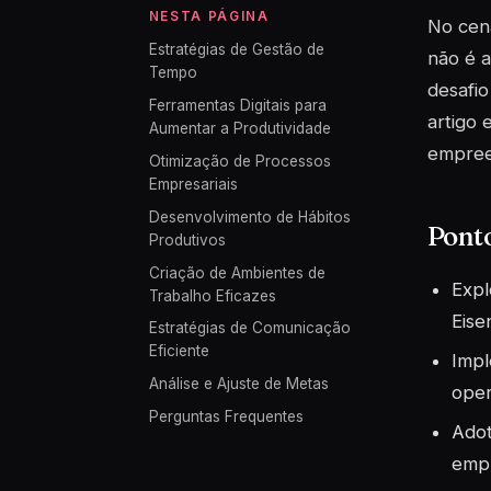
NESTA PÁGINA
No cená
Estratégias de Gestão de
não é 
Tempo
desafio
Ferramentas Digitais para
artigo 
Aumentar a Produtividade
empreen
Otimização de Processos
Empresariais
Desenvolvimento de Hábitos
Pont
Produtivos
Criação de Ambientes de
Expl
Trabalho Eficazes
Eise
Estratégias de Comunicação
Eficiente
Impl
Análise e Ajuste de Metas
oper
Perguntas Frequentes
Adot
empr