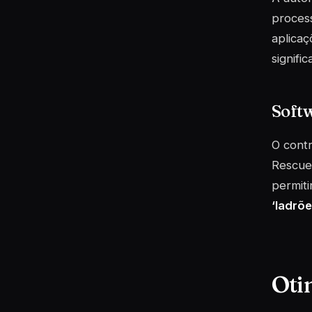
proces
aplicaç
signifi
Soft
O contr
RescueT
permiti
‘ladrõe
Oti