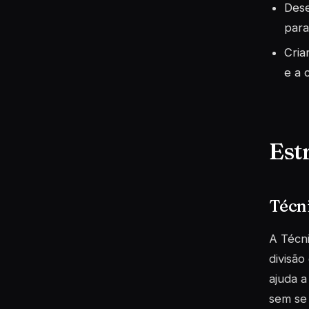
Dese
para
Cria
e a 
Est
Técn
A Técn
divisão
ajuda a
sem se 