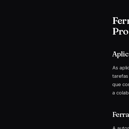
Fer
Pro
Aplic
As apli
tarefas
que con
a cola
Ferr
A auto