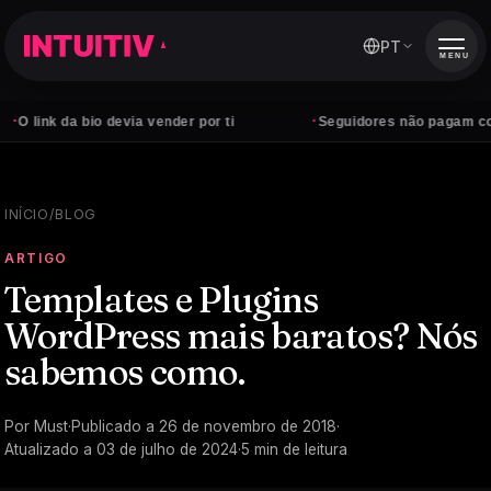
PT
MENU
·
bio devia vender por ti
Seguidores não pagam contas — clien
INÍCIO
/
BLOG
ARTIGO
Templates e Plugins
WordPress mais baratos? Nós
sabemos como.
Por
Must
·
Publicado a
26 de novembro de 2018
·
Atualizado a
03 de julho de 2024
·
5
min de leitura