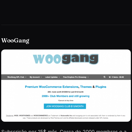
WooGang
Subscrição por 15$ mês. Cerca de 2000 membros e a