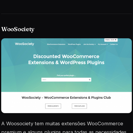
WooSociety
A Woosociety tem muitas extensões WooCommerce
premium e alguns plugins para todas as necessidades.