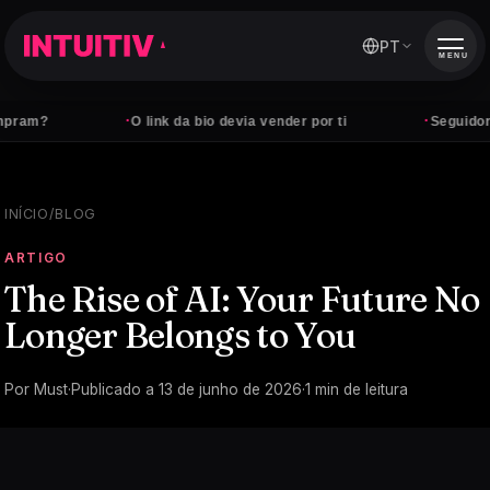
PT
MENU
·
·
ram?
O link da bio devia vender por ti
Seguidores
INÍCIO
/
BLOG
ARTIGO
The Rise of AI: Your Future No
Longer Belongs to You
Por
Must
·
Publicado a
13 de junho de 2026
·
1
min de leitura