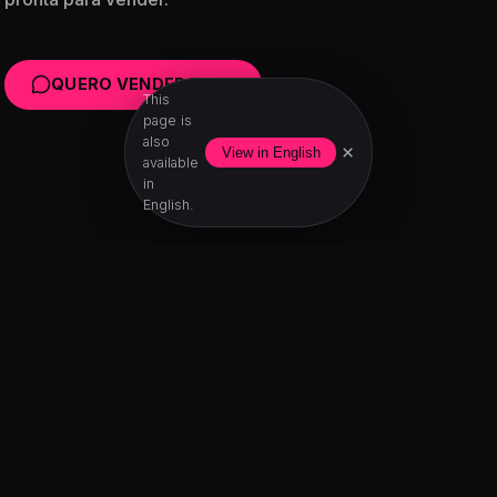
QUERO VENDER MAIS
This
page is
also
×
View in English
available
in
English.