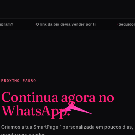
·
·
ram?
O link da bio devia vender por ti
Seguidores
PRÓXIMO PASSO
Continua agora no
WhatsApp.
Criamos a tua SmartPage™ personalizada em poucos dias,
pronta para vender.