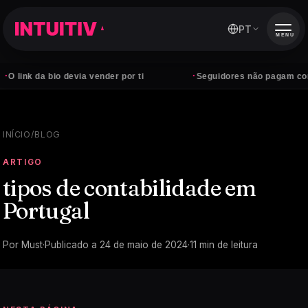
PT
MENU
·
a bio devia vender por ti
Seguidores não pagam contas — cl
INÍCIO
/
BLOG
ARTIGO
tipos de contabilidade em
Portugal
Por
Must
·
Publicado a
24 de maio de 2024
·
11
min de leitura