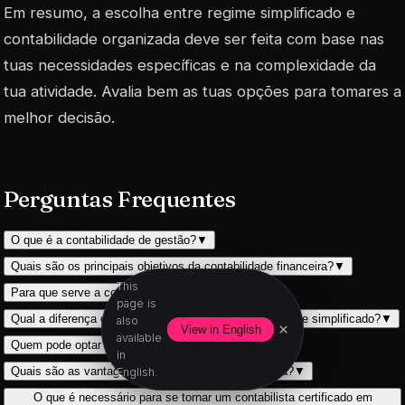
Em resumo, a escolha entre regime simplificado e
contabilidade organizada deve ser feita com base nas
tuas necessidades específicas e na complexidade da
tua atividade. Avalia bem as tuas opções para tomares a
melhor decisão.
Perguntas Frequentes
O que é a contabilidade de gestão?
▼
Quais são os principais objetivos da contabilidade financeira?
▼
This
Para que serve a contabilidade fiscal?
▼
page is
Qual a diferença entre contabilidade organizada e regime simplificado?
▼
also
×
View in English
available
Quem pode optar pelo regime simplificado?
▼
in
Quais são as vantagens da contabilidade organizada?
▼
English.
O que é necessário para se tornar um contabilista certificado em