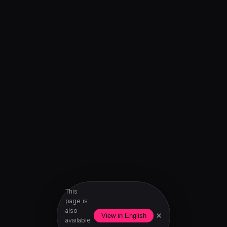
This
page is
also
×
View in English
available