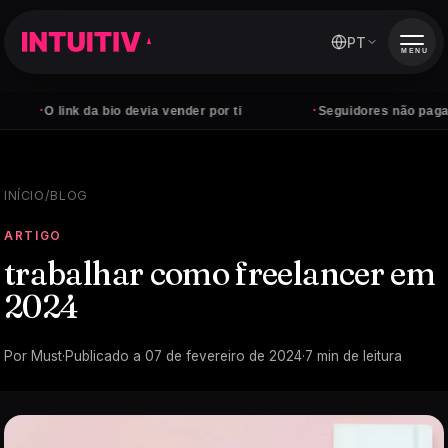
PT
MENU
·
link da bio devia vender por ti
Seguidores não pagam contas
INÍCIO
/
BLOG
ARTIGO
trabalhar como freelancer em
2024
Por
Must
·
Publicado a
07 de fevereiro de 2024
·
7
min de leitura