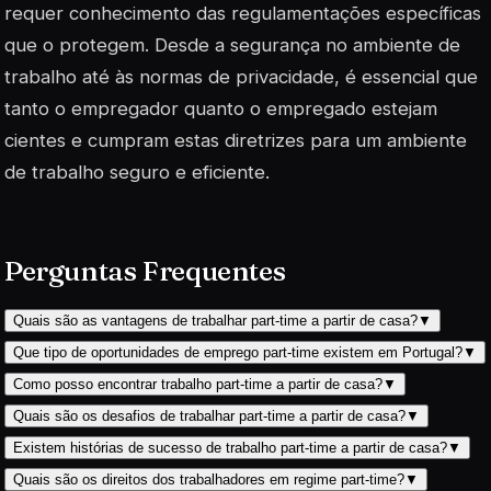
requer
conhecimento
das regulamentações específicas
que o protegem. Desde a segurança no ambiente de
trabalho até às normas de privacidade, é essencial que
tanto o empregador quanto o empregado estejam
cientes e cumpram estas diretrizes para um ambiente
de trabalho seguro e eficiente.
Perguntas Frequentes
Quais são as vantagens de trabalhar part-time a partir de casa?
▼
Que tipo de oportunidades de emprego part-time existem em Portugal?
▼
Como posso encontrar trabalho part-time a partir de casa?
▼
Quais são os desafios de trabalhar part-time a partir de casa?
▼
Existem histórias de sucesso de trabalho part-time a partir de casa?
▼
Quais são os direitos dos trabalhadores em regime part-time?
▼