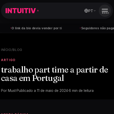
PT
MENU
·
·
O link da bio devia vender por ti
Seguidores não pagam cont
INÍCIO
/
BLOG
ARTIGO
trabalho part time a partir de
casa em Portugal
Por
Must
·
Publicado a
11 de maio de 2024
·
6
min de leitura