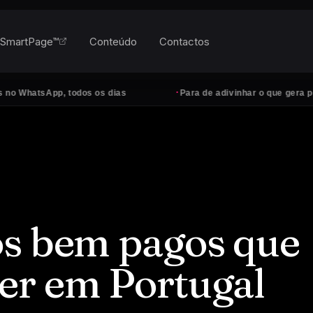
SmartPage™
Conteúdo
Contactos
·
tsApp, todos os dias
Para de adivinhar o que gera pedidos
os bem pagos que
er em Portugal