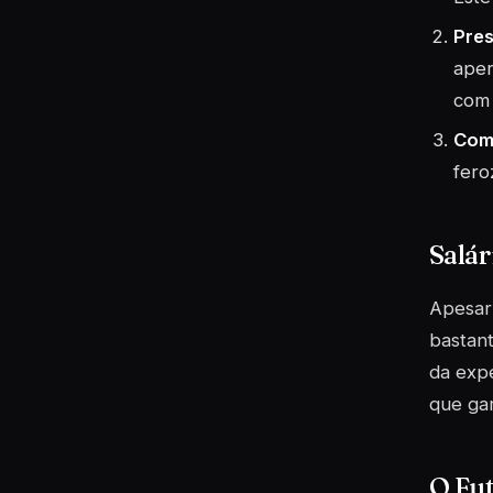
Pres
aper
com 
Comp
fero
Salár
Apesar 
bastant
da expe
que gar
O Fut