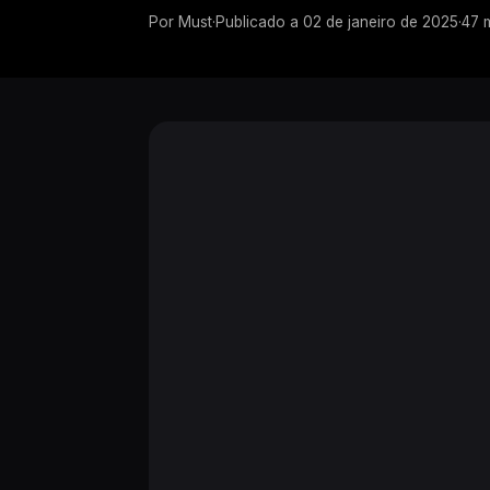
Por
Must
·
Publicado a
02 de janeiro de 2025
·
47
m