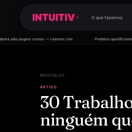
O que fazemos
·
o pagam contas — clientes sim
Pedidos qualificados no Wha
INÍCIO
/
BLOG
ARTIGO
30 Trabalh
ninguém qu