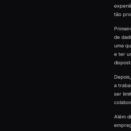
experiê
tão pr
Primeir
de dado
uma que
e ter u
dispost
Depois,
a traba
ser lim
colabo
Além di
empreg