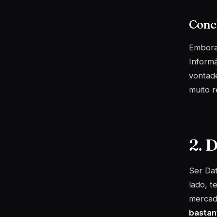
Conc
Embora
Informá
vontade
muito 
2. D
Ser Da
lado, t
mercado
bastan