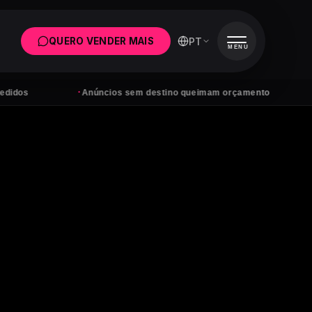
PT
QUERO VENDER MAIS
MENU
·
·
Anúncios sem destino queimam orçamento
Tens 