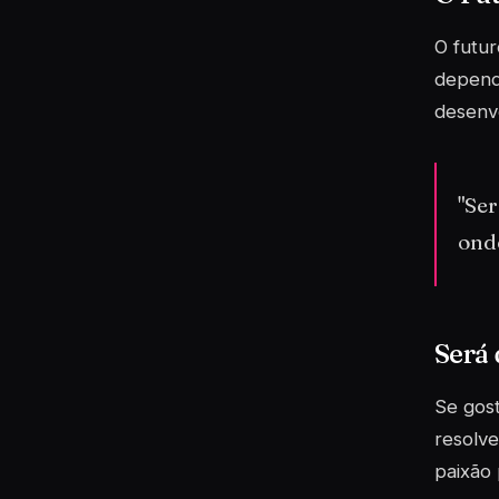
O futur
dependê
desenvo
"Se
ond
Será 
Se gost
resolve
paixão 