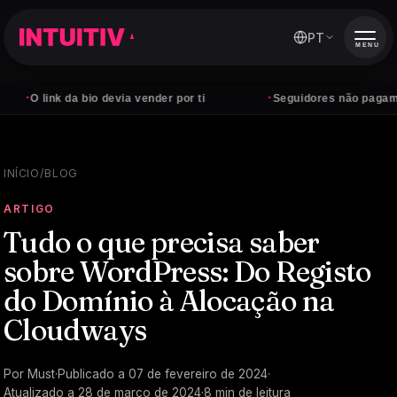
PT
MENU
·
·
O link da bio devia vender por ti
Seguidores não pagam cont
INÍCIO
/
BLOG
ARTIGO
Tudo o que precisa saber
sobre WordPress: Do Registo
do Domínio à Alocação na
Cloudways
Por
Must
·
Publicado a
07 de fevereiro de 2024
·
Atualizado a
28 de março de 2024
·
8
min de leitura