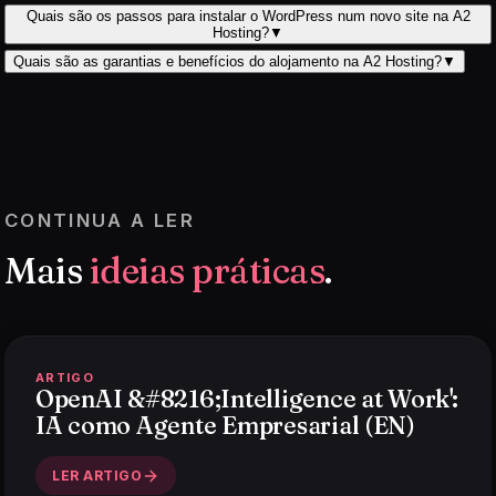
Quais são os passos para instalar o WordPress num novo site na A2
Hosting?
▼
Quais são as garantias e benefícios do alojamento na A2 Hosting?
▼
CONTINUA A LER
Mais
ideias práticas
.
ARTIGO
OpenAI &#8216;Intelligence at Work':
IA como Agente Empresarial (EN)
LER ARTIGO