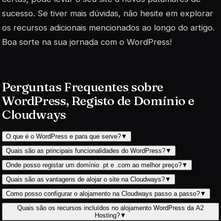
sucesso. Se tiver mais dúvidas, não hesite em explorar
os recursos adicionais mencionados ao longo do artigo.
Boa sorte na sua jornada com o WordPress!
Perguntas Frequentes sobre
WordPress, Registo de Domínio e
Cloudways
O que é o WordPress e para que serve?
▼
Quais são as principais funcionalidades do WordPress?
▼
Onde posso registar um domínio .pt e .com ao melhor preço?
▼
Quais são as vantagens de alojar o site na Cloudways?
▼
Como posso configurar o alojamento na Cloudways passo a passo?
▼
Quais são os recursos incluídos no alojamento WordPress da A2
Hosting?
▼