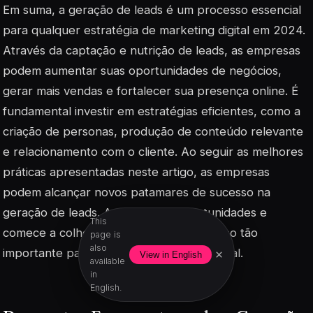
Em suma, a geração de leads é um processo essencial
para qualquer estratégia de marketing digital em 2024.
Através da captação e nutrição de leads, as empresas
podem aumentar suas oportunidades de negócios,
gerar mais vendas e fortalecer sua presença online. É
fundamental investir em estratégias eficientes, como a
criação de personas, produção de conteúdo relevante
e relacionamento com o cliente. Ao seguir as melhores
práticas apresentadas neste artigo, as empresas
podem alcançar novos patamares de sucesso na
geração de leads. Aproveite as oportunidades e
This
comece a colher os frutos desse processo tão
page is
also
importante para o crescimento empresarial.
×
View in English
available
in
English.