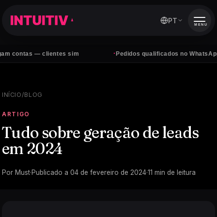
PT
MENU
·
 — clientes sim
Pedidos qualificados no WhatsApp, todos os
INÍCIO
/
BLOG
ARTIGO
Tudo sobre geração de leads
em 2024
Por
Must
·
Publicado a
04 de fevereiro de 2024
·
11
min de leitura