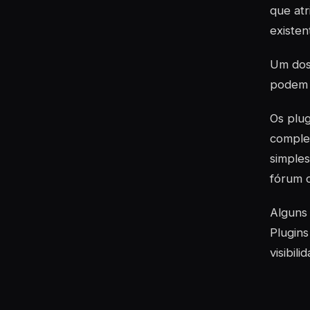
que atr
existen
Um dos
podem s
Os
plug
comple
simples
fórum o
Algun
Plugin
visibil