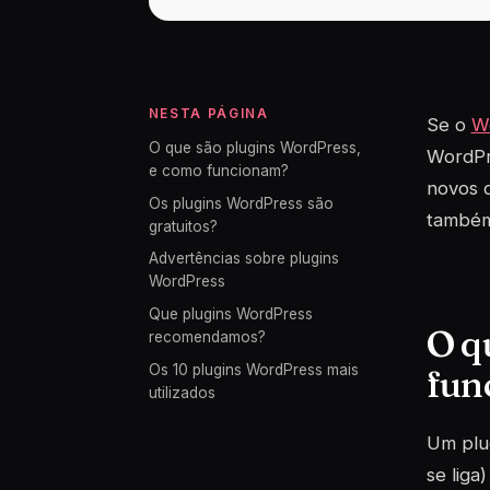
NESTA PÁGINA
Se o
W
O que são plugins WordPress,
WordPr
e como funcionam?
novos q
Os plugins WordPress são
também 
gratuitos?
Advertências sobre plugins
WordPress
Que plugins WordPress
O q
recomendamos?
Os 10 plugins WordPress mais
fun
utilizados
Um
plu
se liga