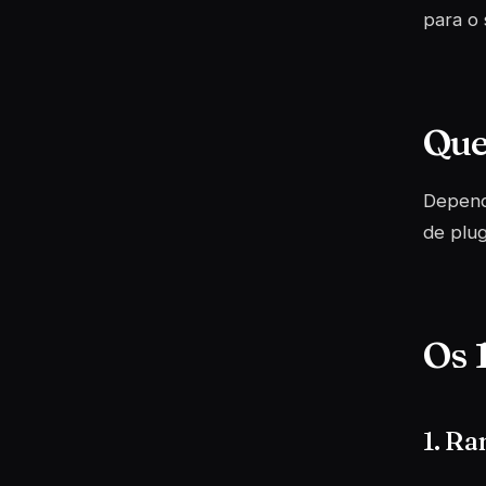
para o 
Que
Depende
de plug
Os 
1. R