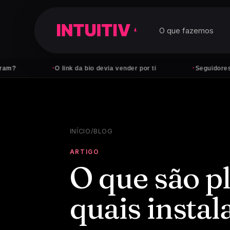
O que fazemos
·
·
O link da bio devia vender por ti
Seguidores não pag
INÍCIO
/
BLOG
ARTIGO
O que são p
quais instal