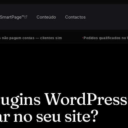
SmartPage™
Conteúdo
Contactos
·
am contas — clientes sim
Pedidos qualificados no WhatsApp
lugins WordPress
ar no seu site?