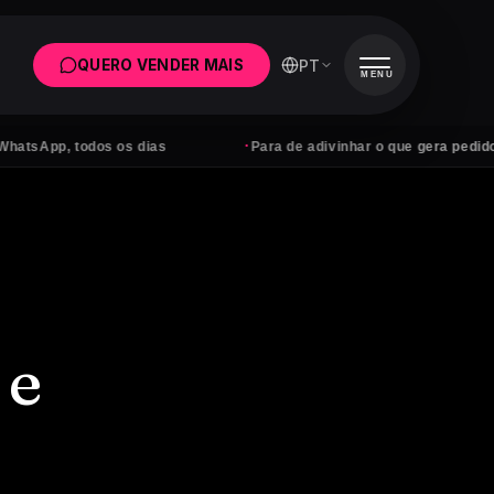
PT
QUERO VENDER MAIS
MENU
·
, todos os dias
Para de adivinhar o que gera pedidos
 e