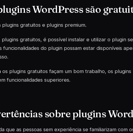
plugins WordPress são gratui
m
plugins
gratuitos e
plugins premium
.
s
plugins
gratuitos, é possível instalar e utilizar o
plugin
se
s funcionalidades do
plugin
possam estar disponíveis ap
sso.
a os
plugins
gratuitos façam um bom trabalho, os
plugin
m funcionalidades superiores.
ertências sobre plugins Wor
a que as pessoas sem experiência se familiarizam com 