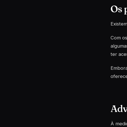
Os 
Existe
Com o
alguma
ter ace
Embor
oferece
Adv
À medid