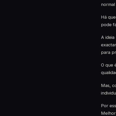
normal
Há quem
pode fa
A idei
exactam
para pr
O que 
qualid
Mas, c
individ
Por ess
Melhor 