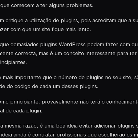
 que comecem a ter alguns problemas.
 critique a utilização de
plugins,
pois acreditam que a su
zer com que um site fique mais lento.
a que demasiados
plugins
WordPress podem fazer com que 
ente correcta, mas é um conceito interessante para te
incipiantes.
é mais importante que o número de
plugins
no seu site, s
ade do código de cada um desses
plugins
.
omo principiante, provavelmente não terá o conheciment
ual de cada
plugin
.
a mesma razão, é uma boa ideia evitar adicionar
plugins
s
ideia ainda é contratar profissionais que escolherão os 