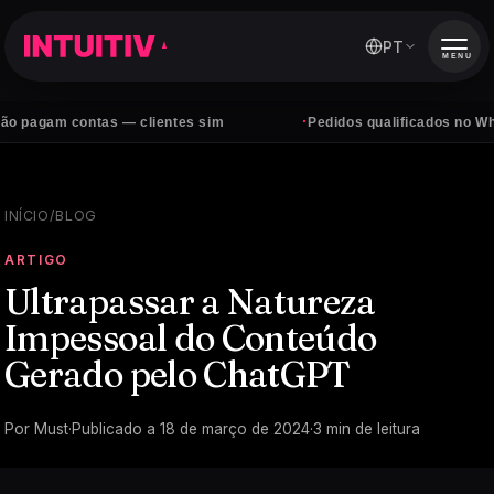
PT
MENU
·
pagam contas — clientes sim
Pedidos qualificados no Whats
INÍCIO
/
BLOG
ARTIGO
Ultrapassar a Natureza
Impessoal do Conteúdo
Gerado pelo ChatGPT
Por
Must
·
Publicado a
18 de março de 2024
·
3
min de leitura