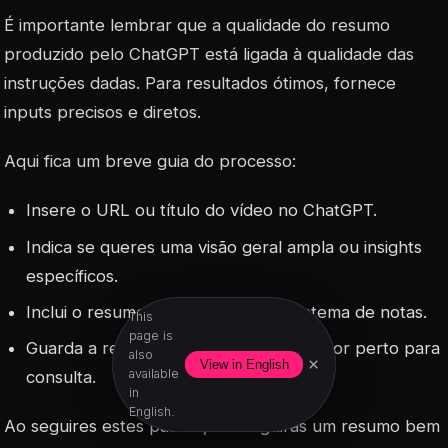
É importante lembrar que a qualidade do resumo
produzido pelo ChatGPT está ligada à qualidade das
instruções dadas. Para resultados ótimos, fornece
inputs precisos e diretos.
Aqui fica um breve guia do processo:
Insere o URL ou título do vídeo no ChatGPT.
Indica se queres uma visão geral ampla ou insights
específicos.
Inclui o resumo produzido no teu sistema de notas.
This
page is
Guarda a referência original do vídeo por perto para
also
×
View in English
available
consulta.
in
English.
Ao seguires estes passos, conseguirás um resumo bem