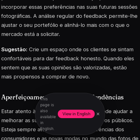
incorporar essas preferências nas suas futuras sessões
fotográficas. A análise regular do feedback permite-lhe
ajustar o seu portefólio e alinhá-lo mais com o que o
mercado está a solicitar.
Sugestão:
Crie um espaço onde os clientes se sintam
confortáveis para dar feedback honesto. Quando eles
sentem que as suas opiniões são valorizadas, estão
mais propensos a comprar de novo.
Aperfeiçoamento Baseado em Tendências
This
page is
Estar atento às tendências do mercado pode ajudar a
also
×
View in English
available
melhorar as suas ofertas e a capturar novos públicos.
in
Esteja sempre atualizado com as preferências dos
English.
consumidores e as novas modas no mundo das fotos de