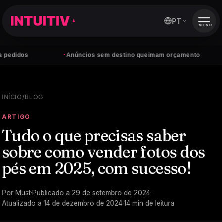
PT
MENU
·
·
Anúncios sem destino queimam orçamento
Tens
INÍCIO
/
BLOG
ARTIGO
Tudo o que precisas saber
sobre como vender fotos dos
pés em 2025, com sucesso!
Por
Must
·
Publicado a
29 de setembro de 2024
·
Atualizado a
14 de dezembro de 2024
·
14
min de leitura