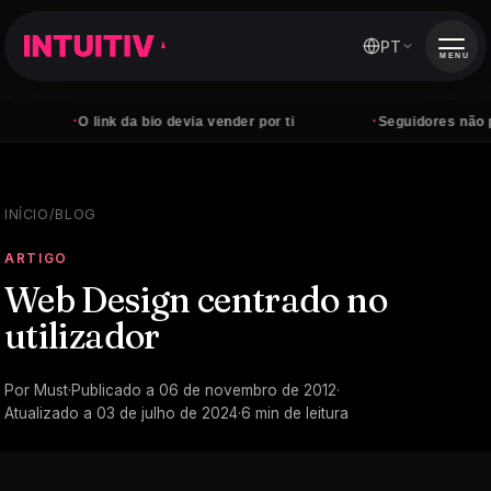
PT
MENU
·
·
O link da bio devia vender por ti
Seguidores não pagam co
INÍCIO
/
BLOG
ARTIGO
Web Design centrado no
utilizador
Por
Must
·
Publicado a
06 de novembro de 2012
·
Atualizado a
03 de julho de 2024
·
6
min de leitura