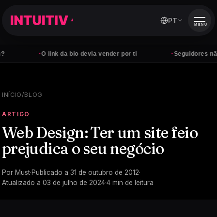
PT
MENU
·
·
O link da bio devia vender por ti
Seguidores não paga
INÍCIO
/
BLOG
ARTIGO
Web Design: Ter um site feio
prejudica o seu negócio
Por
Must
·
Publicado a
31 de outubro de 2012
·
Atualizado a
03 de julho de 2024
·
4
min de leitura