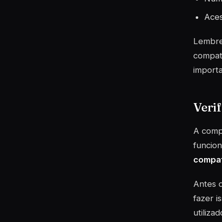
Aces
Lembre-
compati
importa
Verif
A comp
funcio
compat
Antes d
fazer i
utiliza