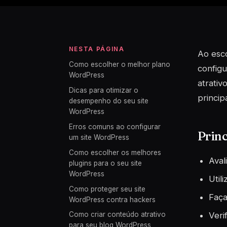
NESTA PÁGINA
Ao esco
Como escolher o melhor plano
configu
WordPress
atrativ
Dicas para otimizar o
princip
desempenho do seu site
WordPress
Erros comuns ao configurar
Princ
um site WordPress
Como escolher os melhores
Aval
plugins para o seu site
WordPress
Util
Como proteger seu site
Faça
WordPress contra hackers
Veri
Como criar conteúdo atrativo
para seu blog WordPress