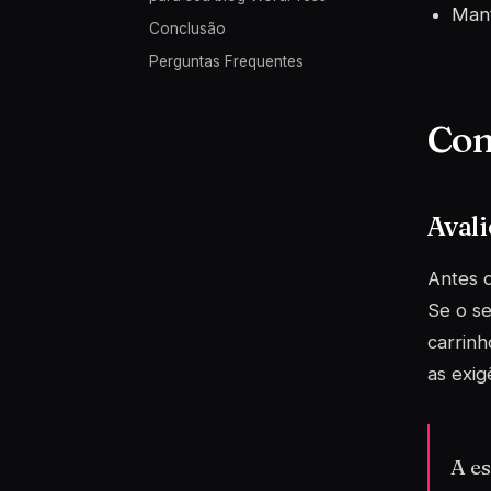
Mant
Conclusão
Perguntas Frequentes
Com
Avali
Antes d
Se o se
carrin
as exig
A es