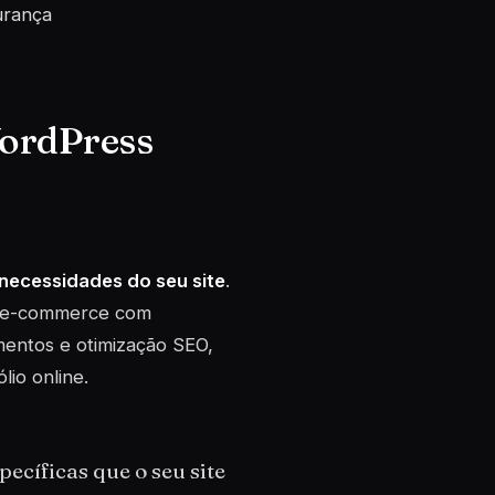
urança
WordPress
 necessidades do seu site
.
e e-commerce com
entos e otimização SEO,
lio online.
pecíficas que o seu site