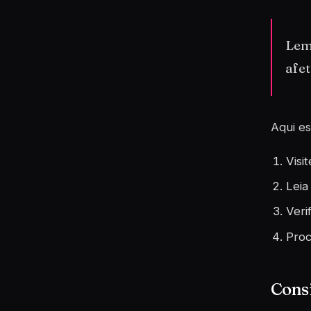
Lemb
afet
Aqui es
Visit
Leia
Veri
Proc
Consi