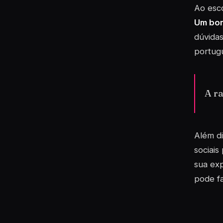
Ao esc
Um bom
dúvidas
portugu
A ra
Além di
sociais
sua exp
pode fa