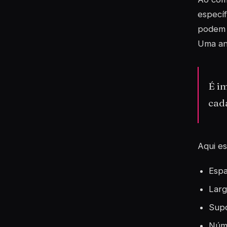
específ
podem i
Uma aná
É i
cada
Aqui es
Espa
Larg
Sup
Núme