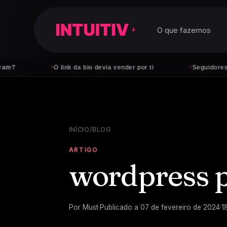
O que fazemos
·
·
O link da bio devia vender por ti
Seguidores não pa
INÍCIO
/
BLOG
ARTIGO
wordpress 
Por
Must
·
Publicado a
07 de fevereiro de 2024
·
1