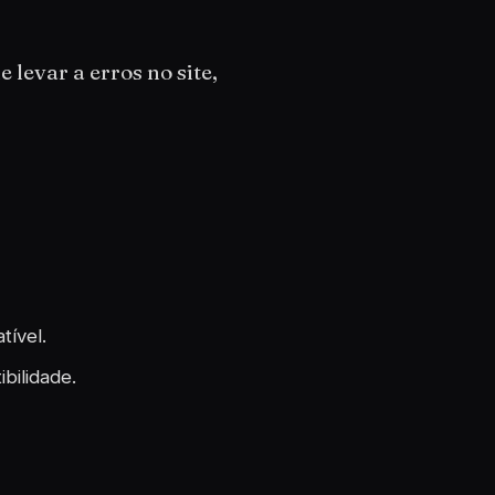
levar a erros no site,
tível.
bilidade.