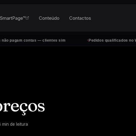
SmartPage™
Conteúdo
Contactos
·
gam contas — clientes sim
Pedidos qualificados no WhatsAp
preços
8
min de leitura