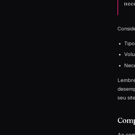
nece
Conside
Tipo
Volu
Nece
Lembre
desemp
seu si
Compa
Ao comp