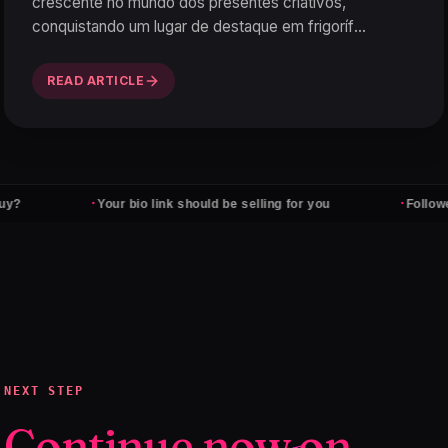
crescente no mundo dos presentes criativos,
conquistando um lugar de destaque em frigoríf
…
READ ARTICLE
·
·
Your bio link should be selling for you
Followers don't
NEXT STEP
Continue now on