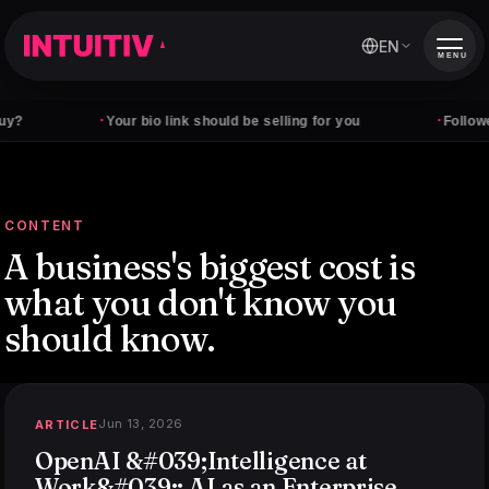
EN
MENU
·
·
Your bio link should be selling for you
Followers don't
CONTENT
A business's biggest cost is
what you don't know
you
should know.
Jun 13, 2026
ARTICLE
OpenAI &#039;Intelligence at
Work&#039;: AI as an Enterprise