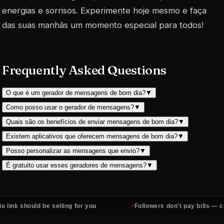
energias e sorrisos. Experimente hoje mesmo e faça
das suas manhãs um momento especial para todos!
Frequently Asked Questions
O que é um gerador de mensagens de bom dia?
▼
Como posso usar o gerador de mensagens?
▼
Quais são os benefícios de enviar mensagens de bom dia?
▼
Existem aplicativos que oferecem mensagens de bom dia?
▼
Posso personalizar as mensagens que envio?
▼
É gratuito usar esses geradores de mensagens?
▼
·
uld be selling for you
Followers don't pay bills — clients do