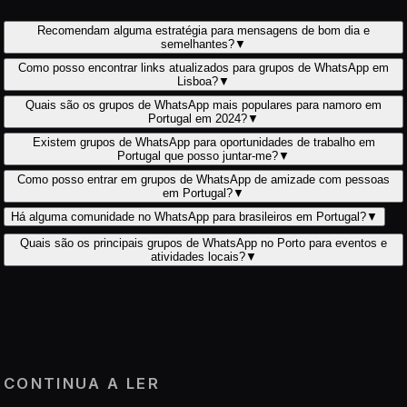
Recomendam alguma estratégia para mensagens de bom dia e
semelhantes?
▼
Como posso encontrar links atualizados para grupos de WhatsApp em
Lisboa?
▼
Quais são os grupos de WhatsApp mais populares para namoro em
Portugal em 2024?
▼
Existem grupos de WhatsApp para oportunidades de trabalho em
Portugal que posso juntar-me?
▼
Como posso entrar em grupos de WhatsApp de amizade com pessoas
em Portugal?
▼
Há alguma comunidade no WhatsApp para brasileiros em Portugal?
▼
Quais são os principais grupos de WhatsApp no Porto para eventos e
atividades locais?
▼
CONTINUA A LER