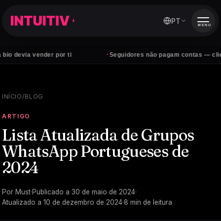
PT
MENU
·
a vender por ti
Seguidores não pagam contas — clientes sim
INÍCIO
/
BLOG
ARTIGO
Lista Atualizada de Grupos
WhatsApp Portugueses de
2024
Por
Must
·
Publicado a
30 de maio de 2024
·
Atualizado a
10 de dezembro de 2024
·
8
min de leitura