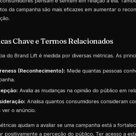
consumidores pensam e sentem em relação a ela. Também 
tos da campanha são mais eficazes em aumentar o
recon
ção
.
icas Chave e Termos Relacionados
cia do Brand Lift é medida por diversas métricas. As princ
reness (Reconhecimento):
Mede quantas pessoas conh
panha.
cepção:
Avalia as mudanças na opinião do público em rel
sideração:
Analisa quantos consumidores consideram co
 ver o anúncio.
étricas ajudam a avaliar se uma campanha está a
fortale
r positivamente a perceção do público. Ter acesso a est