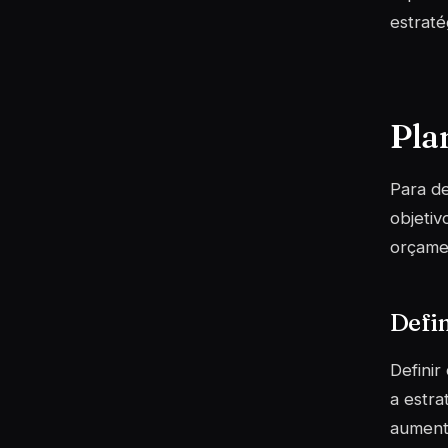
estraté
Pla
Para d
objetiv
orçamen
Defin
Definir
a estra
aument