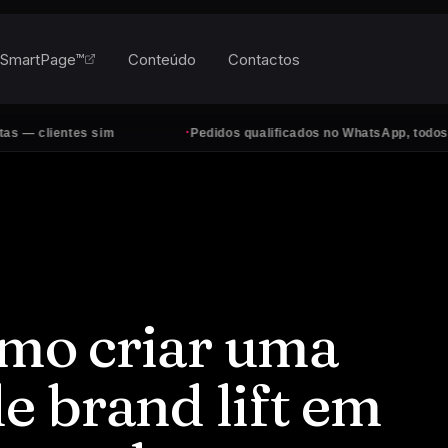
SmartPage™
Conteúdo
Contactos
·
tes sim
Pedidos qualificados no WhatsApp, todos os dias
omo criar uma
 brand lift em