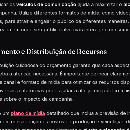
ficar os
veículos de comunicação
ajuda a maximizar o
al
panha. Utilize diferentes formatos de mídia, como vídeos
, para atrair e engajar o público de diferentes maneiras
seada em onde seu público-alvo mais interage e consome
mento e Distribuição de Recursos
ribuição cuidadosa do orçamento garante que cada aspe
ceba a atenção necessária. É importante delinear clarame
 canal e formato de mídia para otimizar os recursos dispo
iversas plataformas pode ajudar a atingir um público mais
os sobre o impacto da campanha.
e um
plano de mídia
detalhado que inclua a previsão de i
 em consideração os custos de produção e veiculação d
enho da campanha regularmente e
ajuste a alocação d