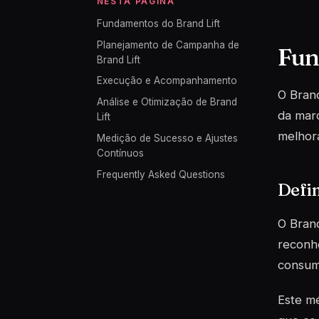
NESTA PÁGINA
Fundamentos do Brand Lift
Planejamento de Campanha de
Fun
Brand Lift
Execução e Acompanhamento
O Brand
Análise e Otimização de Brand
da marc
Lift
melhora
Medição de Sucesso e Ajustes
Contínuos
Frequently Asked Questions
Defi
O Brand
reconh
consum
Este m