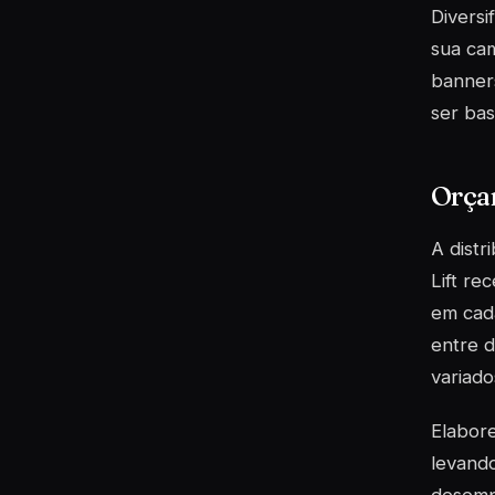
Diversi
sua cam
banners
ser ba
Orça
A dist
Lift re
em cada
entre d
variad
Elabor
levando
desemp