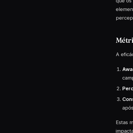
que os 
elemen
percep
Métr
A eficá
Awa
cam
Per
Con
após
Estas m
impacta