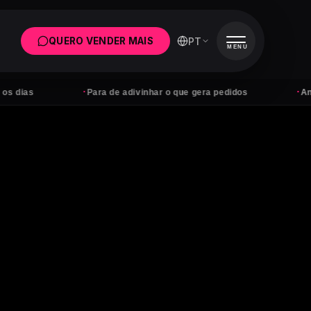
PT
QUERO VENDER MAIS
MENU
·
·
Para de adivinhar o que gera pedidos
Anúncios se