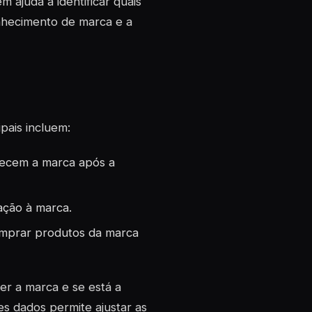
ajuda a identificar quais
hecimento de marca
e a
ipais incluem:
ecem a marca após a
ação à marca.
mprar produtos da marca
cer a marca
e se está a
es dados permite ajustar as