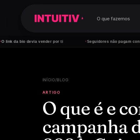
O que fazemos
·
bio devia vender por ti
Seguidores não pagam contas — clien
INÍCIO
/
BLOG
ARTIGO
O que é e c
campanha de