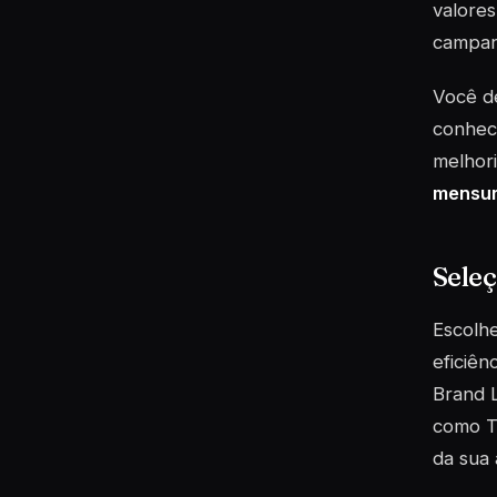
valores
campan
Você 
conheci
melhori
mensur
Seleç
Escolhe
eficiên
Brand L
como T
da sua 