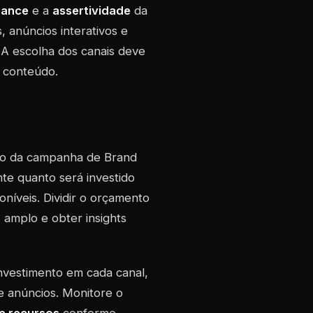
cance
e a
assertividade
da
, anúncios interativos e
. A escolha dos canais deve
 conteúdo.
cto da campanha de Brand
nte quanto será investido
níveis. Dividir o orçamento
 amplo e obter insights
nvestimento em cada canal,
e anúncios. Monitore o
e recursos
conforme