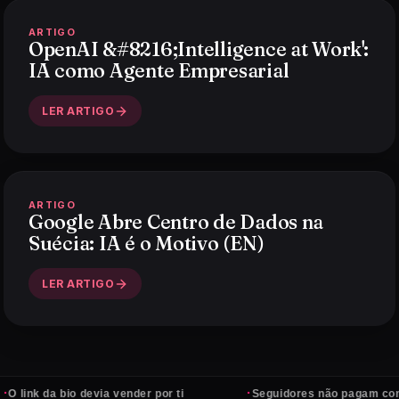
ARTIGO
OpenAI &#8216;Intelligence at Work':
IA como Agente Empresarial
LER ARTIGO
ARTIGO
Google Abre Centro de Dados na
Suécia: IA é o Motivo (EN)
LER ARTIGO
·
a bio devia vender por ti
Seguidores não pagam contas — cli