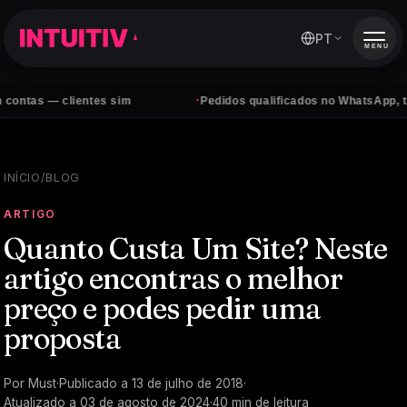
PT
MENU
·
 clientes sim
Pedidos qualificados no WhatsApp, todos os d
INÍCIO
/
BLOG
ARTIGO
Quanto Custa Um Site? Neste
artigo encontras o melhor
preço e podes pedir uma
proposta
Por
Must
·
Publicado a
13 de julho de 2018
·
Atualizado a
03 de agosto de 2024
·
40
min de leitura