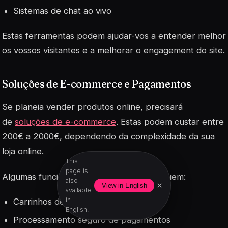
Sistemas de chat ao vivo
Estas ferramentas podem ajudar-vos a entender melhor
os vossos visitantes e a melhorar o engagement do site.
Soluções de E-commerce e Pagamentos
Se planeia vender produtos online, precisará
de
soluções de e-commerce
. Estas podem custar entre
200€ a 2000€, dependendo da complexidade da sua
loja online.
This
page is
Algumas funcionalidades importantes incluem:
also
×
View in English
available
in
Carrinhos de compras
English.
Processamento seguro de pagamentos